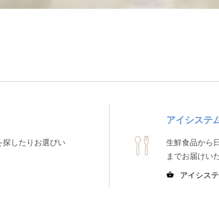
アイシステ
を探したりお選びい
生鮮食品から
までお届けい
アイシステ
shopping_basket