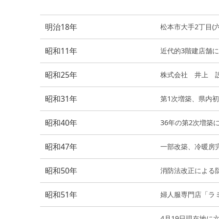
明治18年
松本市大手2丁目(
昭和11年
近代的3階建店舗
昭和25年
株式会社 井上 
昭和31年
第1次増築、県内
昭和40年
36年の第2次増築
昭和47年
一部改築、冷暖房
昭和50年
消防法改正による
昭和51年
婦人服専門店「ラ
4月19日現在地に