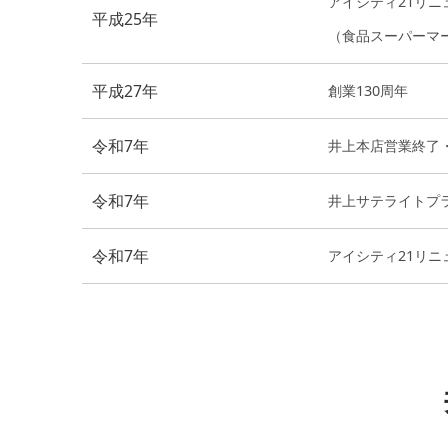
アイシティ21リニ
平成25年
（食品スーパーマ
平成27年
創業130周年
令和7年
井上本店営業終了
令和7年
井上サテライトプ
令和7年
アイシティ21リニ