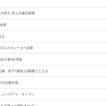
六九町)に井上呉服店創業
に改装
設立
初のエスカレーター設置
に続き第3次増築
完備、地下1階地上6階建てとなる
防火設備完成
ミューズアイ」オープン
六九店舗より移転オープン