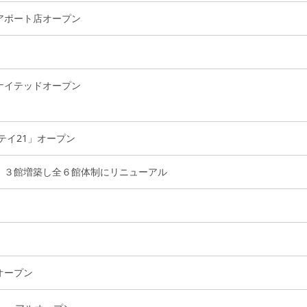
アポート店オープン
ナイテッドオープン
シテイ21」オープン
、３館増築し全６館体制にリニューアル
オープン