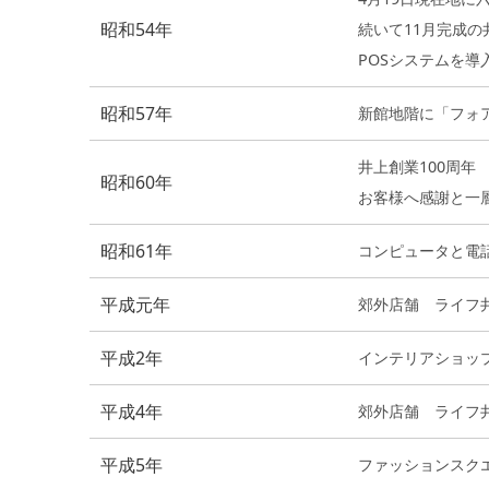
昭和54年
続いて11月完成
POSシステムを導
昭和57年
新館地階に「フォ
井上創業100周年
昭和60年
お客様へ感謝と一
昭和61年
コンピュータと電
平成元年
郊外店舗 ライフ
平成2年
インテリアショップ 
平成4年
郊外店舗 ライフ
平成5年
ファッションスクエア 