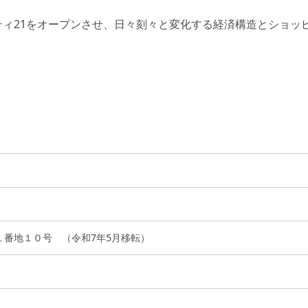
ティ21をオープンさせ、日々刻々と変化する経済構造とショッ
１番地１０号 （令和7年5月移転）