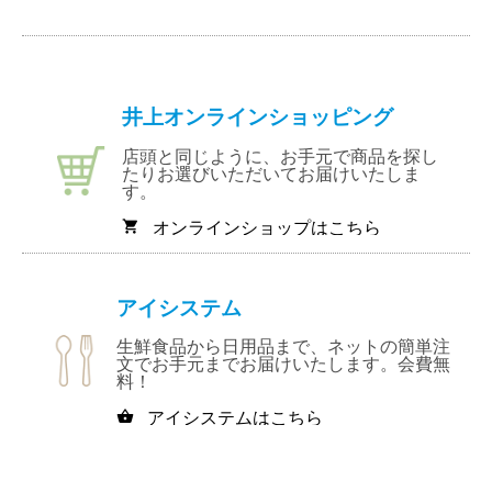
井上オンラインショッピング
店頭と同じように、お手元で商品を探し
たりお選びいただいてお届けいたしま
す。
オンラインショップはこちら
shopping_cart
アイシステム
生鮮食品から日用品まで、ネットの簡単注
文でお手元までお届けいたします。会費無
料！
アイシステムはこちら
shopping_basket