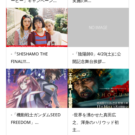
ービー」キャンペーン...
実施のR...
-『SHISHAMO THE
-「陰陽師0」4/20(土)に公
FINAL!!!...
開記念舞台挨拶...
-「機動戦士ガンダムSEED
-世界を沸かせた真田広
FREEDOM」...
之、渾身のハリウッド初
主...