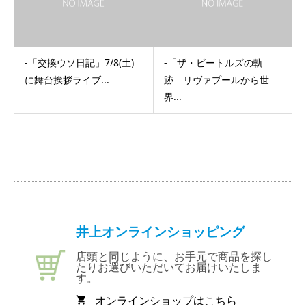
-「交換ウソ日記」7/8(土)
-「ザ・ビートルズの軌
に舞台挨拶ライブ...
跡 リヴァプールから世
界...
井上オンラインショッピング
店頭と同じように、お手元で商品を探し
たりお選びいただいてお届けいたしま
す。
オンラインショップはこちら
shopping_cart