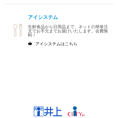
アイシステム
生鮮食品から日用品まで、ネットの簡単注
文でお手元までお届けいたします。会費無
料！
アイシステムはこちら
shopping_basket