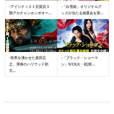
-アイシティ２１百貨店３
-「白雪姫」オリジナルグ
階アカチャンホンポオー...
ッズが当たる抽選会を実...
-世界を沸かせた真田広
-「ブラック・ショーマ
之、渾身のハリウッド初
ン」9/23(火・祝)実...
主...