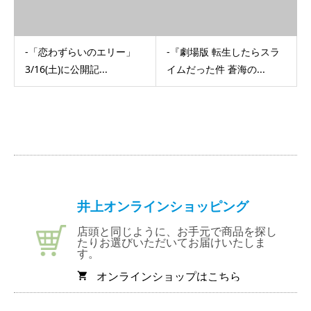
-「恋わずらいのエリー」
-『劇場版 転生したらスラ
3/16(土)に公開記...
イムだった件 蒼海の...
井上オンラインショッピング
店頭と同じように、お手元で商品を探し
たりお選びいただいてお届けいたしま
す。
オンラインショップはこちら
shopping_cart