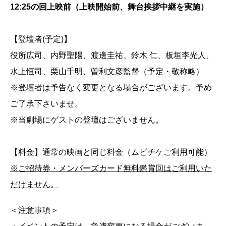
12:25の回上映前（上映開始前、舞台挨拶中継を実施）
【登壇者(予定)】
役所広司、内野聖陽、渡邊圭祐、鈴木 仁、板垣李光人、
水上恒司、栗山千明、曽利文彦監督（予定・敬称略）
※登壇者は予告なく変更となる場合がございます。予め
ご了承下さいませ。
※当劇場にゲストの登壇はございません。
【料金】通常の映画と同じ料金（ムビチケご利用可能）
※ご招待券・メンバーズカード無料鑑賞回はご利用いた
だけません。
＜注意事項＞