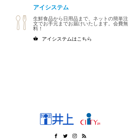
アイシステム
生鮮食品から日用品まで、ネットの簡単注
文でお手元までお届けいたします。会費無
料！
アイシステムはこちら
shopping_basket