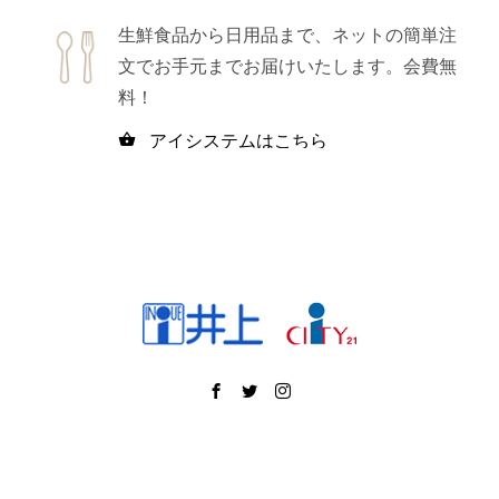
生鮮食品から日用品まで、ネットの簡単注
文でお手元までお届けいたします。会費無
料！
アイシステムはこちら
shopping_basket
Copyright © 松本 井上百貨店 アイシティ21<公式サイト> All Rights Reserved.