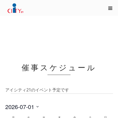
催事スケジュール
アイシティ21のイベント予定です
イ
ベ
2026-07-01
ン
日
月
月曜日
火
火曜日
水
水曜日
木
木曜日
金
金曜日
土
土曜日
日
日曜日