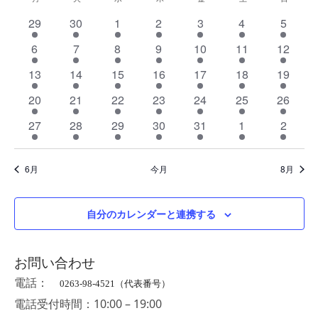
ト
イ
付
ベ
3
3
3
3
3
4
4
29
30
1
2
3
4
5
を
ン
イ
イ
イ
イ
イ
イ
イ
3
3
3
4
4
5
4
6
7
8
9
10
11
12
選
ベ
ベ
ベ
ベ
ベ
ベ
ベ
ト
イ
イ
イ
イ
イ
イ
イ
択
ン
3
ン
3
5
ン
4
ン
5
ン
6
ン
6
ン
13
14
15
16
17
18
19
の
ベ
ベ
ベ
ベ
ベ
ベ
ベ
ト
イ
ト
イ
イ
ト
イ
ト
イ
ト
イ
ト
イ
ト
カ
6
ン
3
ン
3
ン
3
ン
ン
3
ン
4
ン
4
20
21
22
23
24
25
26
ベ
ベ
ベ
ベ
ベ
ベ
ベ
イ
ト
イ
ト
イ
ト
イ
ト
ト
イ
ト
イ
ト
イ
レ
ン
3
ン
3
ン
3
ン
4
ン
5
ン
5
ン
5
27
28
29
30
31
1
2
ベ
ベ
ベ
ベ
ベ
ベ
ベ
ン
ト
イ
ト
イ
ト
イ
ト
イ
ト
イ
ト
イ
ト
イ
ン
ン
ン
ン
ン
ン
ン
ダ
ベ
ベ
ベ
ベ
ベ
ベ
ベ
ト
ト
ト
ト
ト
ト
ト
6月
今月
8月
ン
ン
ン
ン
ン
ン
ン
ー
ト
ト
ト
ト
ト
ト
ト
自分のカレンダーと連携する
お問い合わせ
電話：
0263-98-4521（代表番号）
電話受付時間：10:00 – 19:00