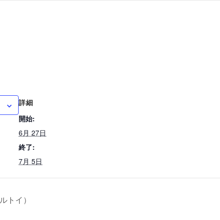
詳細
開始:
6月 27日
終了:
7月 5日
ルトイ）