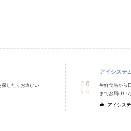
アイシステ
を探したりお選びい
生鮮食品から
までお届けい
アイシステ
shopping_basket