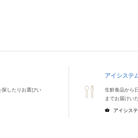
アイシステ
を探したりお選びい
生鮮食品から
までお届けい
アイシステ
shopping_basket