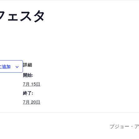
フェスタ
詳細
に追加
開始:
7月 15日
終了:
7月 20日
プジョー・