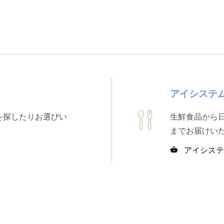
アイシステ
を探したりお選びい
生鮮食品から
までお届けい
アイシステ
shopping_basket